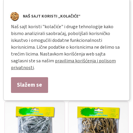
trava Crvena
trava Plava
NAŠ SAJT KORISTI „KOLAČIĆE“
Naš sajt koristi "kolačiće" i druge tehnologije kako
bismo analizirali saobraćaj, poboljšali korisničko
iskustvo i omogućili dodatne funkcionalnosti
korisnicima. Lične podatke o korisnicima ne delimo sa
trećim licima. Nastavkom korišćenja web sajta
saglasni ste sa našim
pravilima korišćenja i polisom
privatnosti
.
Slažem se
Dekorativna
Dekorativna
trava Ljubičasta
trava Roze