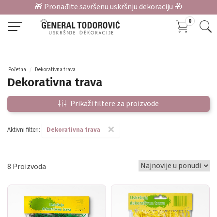
🎁 Pronađite savršenu uskršnju dekoraciju 🎁
0
Početna
Dekorativna trava
Dekorativna trava
Prikaži filtere za proizvode
×
Aktivni filteri:
Dekorativna trava
8