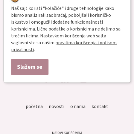
Zaboravili ste lozinku ?
Naš sajt koristi "kolačiće" i druge tehnologije kako
bismo analizirali saobraćaj, poboljšali korisničko
ili
iskustvo i omogućili dodatne funkcionalnosti
korisnicima. Lične podatke o korisnicima ne delimo sa
trećim licima. Nastavkom korišćenja web sajta
Registrujte nalog
saglasni ste sa našim
pravilima korišćenja i polisom
privatnosti
.
Slažem se
početna
novosti
o nama
kontakt
uslovi korišćenja