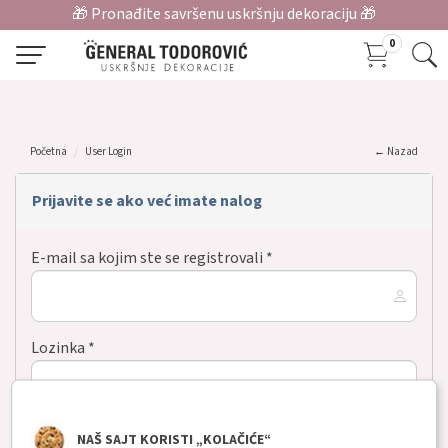
🎁 Pronađite savršenu uskršnju dekoraciju 🎁
0
Početna
User Login
← Nazad
Prijavite se ako već imate nalog
E-mail sa kojim ste se registrovali *
Lozinka *
NAŠ SAJT KORISTI „KOLAČIĆE“