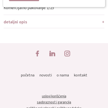
Komercijalno pakovanje: 1/25
detaljni opis
početna
novosti
o nama
kontakt
uslovi korišćenja
saobraznost i garancija