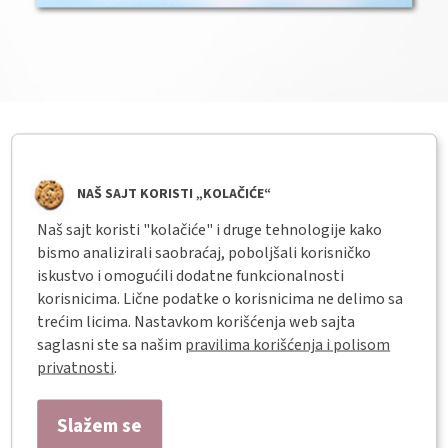
← sličice
Ovčice
NAŠ SAJT KORISTI „KOLAČIĆE“
Šifra:
Naš sajt koristi "kolačiće" i druge tehnologije kako
bismo analizirali saobraćaj, poboljšali korisničko
iskustvo i omogućili dodatne funkcionalnosti
korisnicima. Lične podatke o korisnicima ne delimo sa
opis
trećim licima. Nastavkom korišćenja web sajta
Dečje sličice sa zlatotiskom - Ovčice
saglasni ste sa našim
pravilima korišćenja i polisom
privatnosti
.
Dimenzije: 16.5cm x 12cm
Materijal izrade: Papir
Slažem se
Rok trajanja: Neograničen