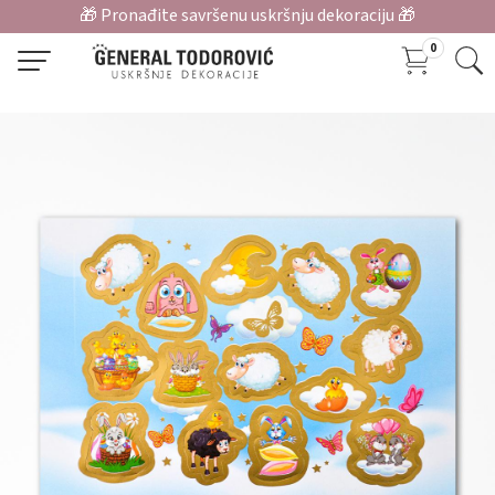
🎁 Pronađite savršenu uskršnju dekoraciju 🎁
0