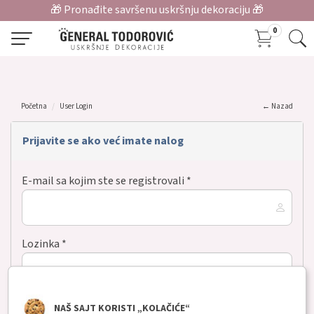
🎁 Pronađite savršenu uskršnju dekoraciju 🎁
0
Početna
User Login
← Nazad
Prijavite se ako već imate nalog
E-mail sa kojim ste se registrovali *
Lozinka *
NAŠ SAJT KORISTI „KOLAČIĆE“