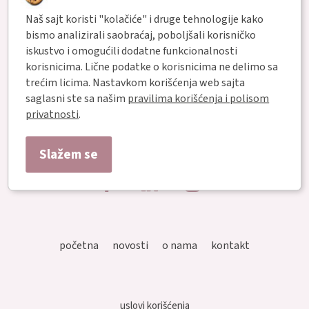
Zaboravili ste lozinku ?
Naš sajt koristi "kolačiće" i druge tehnologije kako
bismo analizirali saobraćaj, poboljšali korisničko
ili
iskustvo i omogućili dodatne funkcionalnosti
korisnicima. Lične podatke o korisnicima ne delimo sa
trećim licima. Nastavkom korišćenja web sajta
Registrujte nalog
saglasni ste sa našim
pravilima korišćenja i polisom
privatnosti
.
Slažem se
početna
novosti
o nama
kontakt
uslovi korišćenja