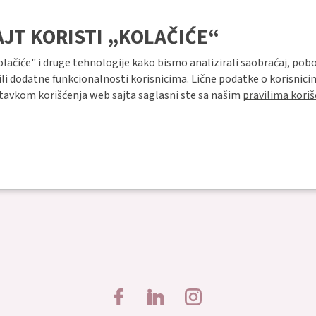
AJT KORISTI „KOLAČIĆE“
kolačiće" i druge tehnologije kako bismo analizirali saobraćaj, pobo
li dodatne funkcionalnosti korisnicima. Lične podatke o korisnici
stavkom korišćenja web sajta saglasni ste sa našim
pravilima koriš