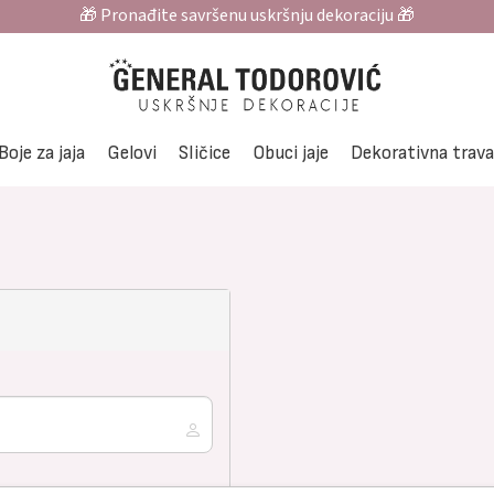
🎁 Pronađite savršenu uskršnju dekoraciju 🎁
Boje za jaja
Gelovi
Sličice
Obuci jaje
Dekorativna trav