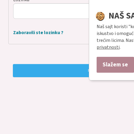
NAŠ S
Naš sajt koristi "
Zaboravili ste lozinku ?
iskustvo i omogući
trećim licima. Na
privatnosti
.
ili
Slažem se
Registrujte nalog