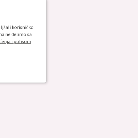
ljšali korisničko
ma ne delimo sa
ćenja i polisom